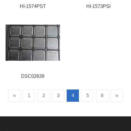
HI-1574PST
HI-1573PSI
DSC02639
«
1
2
3
4
5
6
»