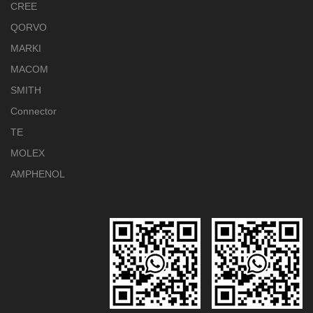
CREE
QORVO
MARKI
MACOM
SMITH
Connector
TE
MOLEX
AMPHENOL